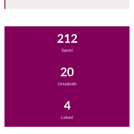
212
Santri
20
Ustadz/ah
4
Lokasi