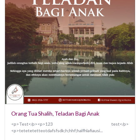
Orang Tua Shalih, Teladan Bagi Anak⁣
<p>Test</p><p>123 test</p>
<p>tetetetetteotdafsfsdk;h;hhf;halfhlafiausi...