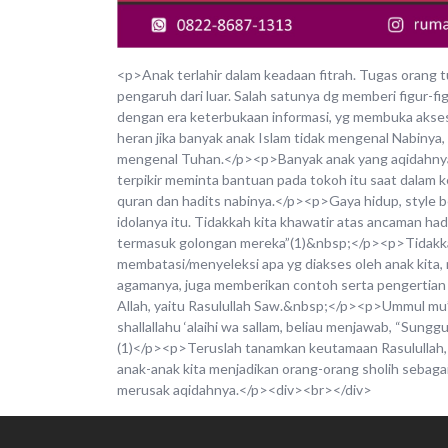
<p>Anak terlahir dalam keadaan fitrah. Tugas orang t
pengaruh dari luar. Salah satunya dg memberi figur-f
dengan era keterbukaan informasi, yg membuka akses 
heran jika banyak anak Islam tidak mengenal Nabinya,
mengenal Tuhan.</p><p>Banyak anak yang aqidahnya 
terpikir meminta bantuan pada tokoh itu saat dalam k
quran dan hadits nabinya.</p><p>Gaya hidup, style 
idolanya itu. Tidakkah kita khawatir atas ancaman ha
termasuk golongan mereka”(1)&nbsp;</p><p>Tidakkah 
membatasi/menyeleksi apa yg diakses oleh anak kita,
agamanya, juga memberikan contoh serta pengertian b
Allah, yaitu Rasulullah Saw.&nbsp;</p><p>Ummul mu’mi
shallallahu ‘alaihi wa sallam, beliau menjawab, “Sunggu
(1)</p><p>Teruslah tanamkan keutamaan Rasulullah, 
anak-anak kita menjadikan orang-orang sholih sebagai
merusak aqidahnya.</p><div><br></div>