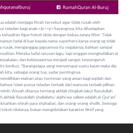
ua adalah menjaga fitrah tersebut agar tidak rusak oleh
igur teladan bagi anak.</p><p>Sayangnya, kita dihadapkan
kehadiran figur/tokoh idola dengan bebas,tanpa filter. Tidak
 namun hafal di luar kepala nama superhero karya orang yg tidak
rusak, menganggap jagoannya itu segalanya, bahkan sampai
esulitan. Mereka hafal ratusan lagu, tapi enggan menghafalkan al
berpakaian, dan kebiasaannya menjadi sangat terpengaruh
dits berikut, “Barangsiapa yang menyerupai suatu kaum maka dia
kita, sebagai orang tua, sadar pentingnya
 memilihkan mainan atau tontonan yang aman bagi aqidah dan
ahwa Islam punya teladan terbaik dari manusia terbaik pilihan
nin ‘Aisyah ditanya tentang akhlak (tingkah laku) Rasulullah
h akhlak Rasulullah shallallahu ‘alaihi wa sallam adalah al-Qur’an“
kisahkan shirah para shahabat, dan orang-orang sholih. Semoga
 tokoh idolanya, bukan mengidolakan karakter fiktif yang