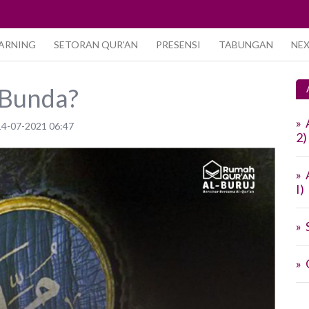
EARNING
SETORAN QUR'AN
PRESENSI
TABUNGAN
NE
 Bunda?
»
 14-07-2021 06:47
2)
»
I)
»
»