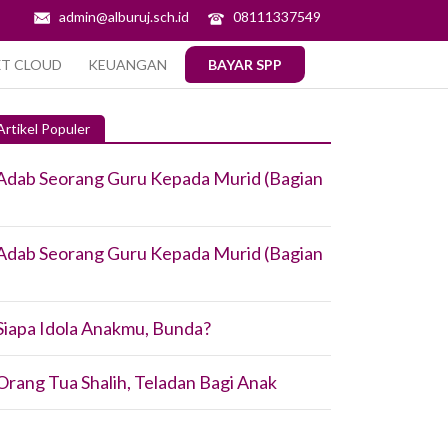
admin@alburuj.sch.id
08111337549
XT CLOUD
KEUANGAN
BAYAR SPP
Artikel Populer
Adab Seorang Guru Kepada Murid (Bagian
Adab Seorang Guru Kepada Murid (Bagian
Siapa Idola Anakmu, Bunda?
Orang Tua Shalih, Teladan Bagi Anak⁣